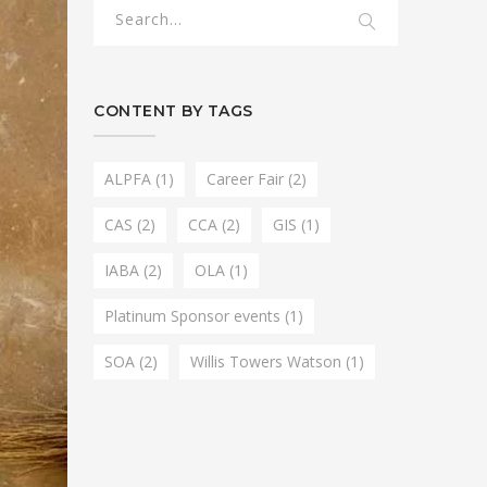
CONTENT BY TAGS
ALPFA
(1)
Career Fair
(2)
CAS
(2)
CCA
(2)
GIS
(1)
IABA
(2)
OLA
(1)
Platinum Sponsor events
(1)
SOA
(2)
Willis Towers Watson
(1)