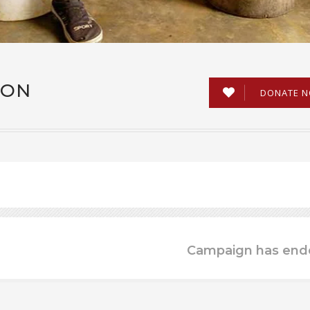
ION
DONATE 
Campaign has end