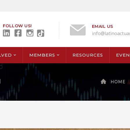
FOLLOW US!
EMAIL US
info@latinoactua
LVED
MEMBERS
RESOURCES
EVEN
N
HOME