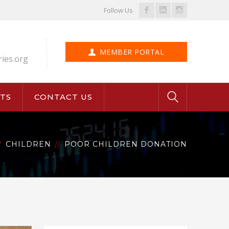
Facebook
LinkedIn
Instagram
Follow Us
Profile
Profile
Profile
MEMBER PORTAL
ries.org
TS
CONTACT US
CHILDREN
POOR CHILDREN DONATION