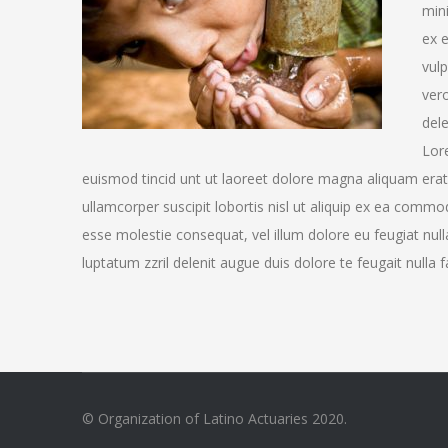
mini
ex 
vulp
vero
dele
Lor
euismod tincid unt ut laoreet dolore magna aliquam erat 
ullamcorper suscipit lobortis nisl ut aliquip ex ea commo
esse molestie consequat, vel illum dolore eu feugiat null
luptatum zzril delenit augue duis dolore te feugait nulla fac
© Organization of Latino Actuaries 2020.