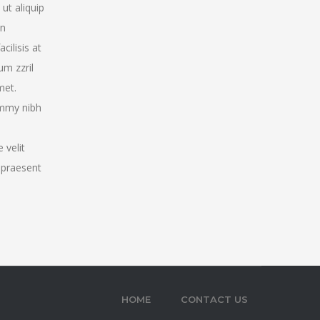
ut aliquip
in
cilisis at
um zzril
met.
ummy nibh
 velit
t praesent
HOME
CONTACT US