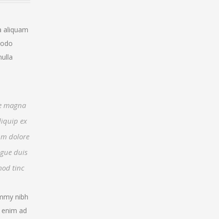
a aliquam
mmodo
nulla
re magna
liquip ex
lum dolore
ugue duis
mod tinc
ummy nibh
i enim ad