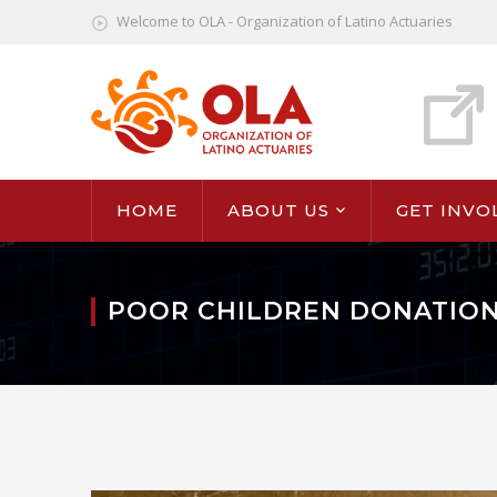
Welcome to OLA - Organization of Latino Actuaries
HOME
ABOUT US
GET INVO
POOR CHILDREN DONATIO