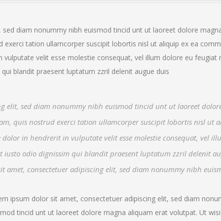
it, sed diam nonummy nibh euismod tincid unt ut laoreet dolore magn
 exerci tation ullamcorper suscipit lobortis nisl ut aliquip ex ea co
n vulputate velit esse molestie consequat, vel illum dolore eu feugiat 
 qui blandit praesent luptatum zzril delenit augue duis
ing elit, sed diam nonummy nibh euismod tincid unt ut laoreet dolo
, quis nostrud exerci tation ullamcorper suscipit lobortis nisl ut a
lor in hendrerit in vulputate velit esse molestie consequat, vel il
 et iusto odio dignissim qui blandit praesent luptatum zzril delenit a
r sit amet, consectetuer adipiscing elit, sed diam nonummy nibh euis
em ipsum dolor sit amet, consectetuer adipiscing elit, sed diam non
smod tincid unt ut laoreet dolore magna aliquam erat volutpat. Ut wis