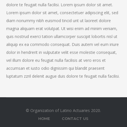
dolore te feugait nulla facilisi. Lorem ipsum dolor sit amet.
Lorem ipsum dolor sit amet, consectetuer adipiscing elit, sed
diam nonummy nibh euismod tincid unt ut laoreet dolore
magna aliquam erat volutpat. Ut wisi enim ad minim veniam,
quis nostrud exerci tation ullamcorper suscipit lobortis nisl ut
aliquip ex ea commodo consequat. Duis autem vel eum iriure
dolor in hendrerit in vulputate velit esse molestie consequat,
vel illum dolore eu feugiat nulla facilisis at vero eros et
accumsan et iusto odio dignissim qui blandit praesent
luptatum zzril delenit augue duis dolore te feugait nulla facilisi.
© Organization of Latino Actuaries 2020.
HOME
CONTACT US